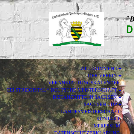
" 
D
WILLKOMMEN !
DER VEREIN
VERANSTALTUNGSKALENDER
CEI STRIEGISTAL * DEUTSCHE MEISTERSCHAFT
DISTANZRITTE IN SACHSEN
SACHSEN CUP
LANDESMEISTERSCHAFT
KONTAKT
IMPRESSUM
DATENSCHUTZERKLÄRUNG