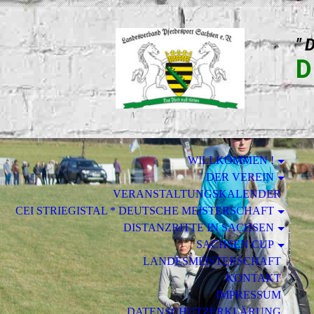
" 
D
WILLKOMMEN !
DER VEREIN
VERANSTALTUNGSKALENDER
CEI STRIEGISTAL * DEUTSCHE MEISTERSCHAFT
DISTANZRITTE IN SACHSEN
SACHSEN CUP
LANDESMEISTERSCHAFT
KONTAKT
IMPRESSUM
DATENSCHUTZERKLÄRUNG