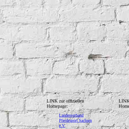
LINK zur offiziellen
LINK 
Homepage:
Home
Landesverband
Pferdesport Sachsen
e.V.